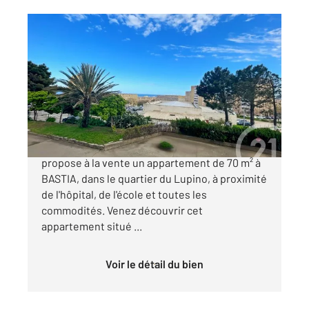
BASTIA 202
2
74,10 m
, 3 pièces
Ref : 569
Appartement T3 à vendre
150 000 €
Votre agence Century 21 Dary Immobilier vous
propose à la vente un appartement de 70 m² à
BASTIA, dans le quartier du Lupino, à proximité
de l'hôpital, de l'école et toutes les
commodités. Venez découvrir cet
appartement situé ...
Voir le détail du bien