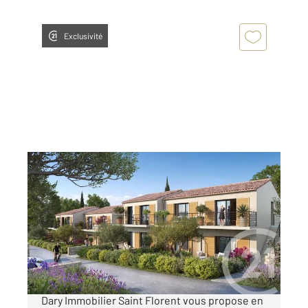
Exclusivité
OLETTA 202
2
38,46 m
, 2 pièces
Ref : 770
Appartement T2 à vendre
155 000 €
OFFRE DE LANCEMENT L'agence Century21
Dary Immobilier Saint Florent vous propose en