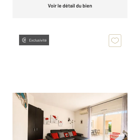
Voir le détail du bien
Exclusivité
ST FLORENT 202
2
44,25 m
, 2 pièces
Ref : 909
Appartement T2 à vendre
140 000 €