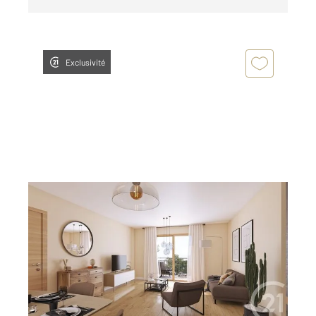
Exclusivité
OLETTA 202
2
38,46 m
, 2 pièces
Ref : 769
Appartement T2 à vendre
153 000 €