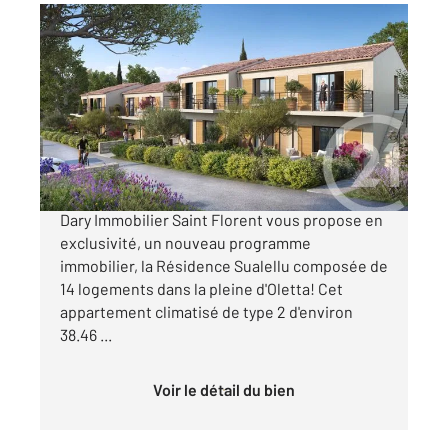
OLETTA 202
2
38,46 m
, 2 pièces
Ref : 772
Appartement T2 à vendre
153 000 €
OFFRE DE LANCEMENT L'agence Century21
Dary Immobilier Saint Florent vous propose en
exclusivité, un nouveau programme
immobilier, la Résidence Sualellu composée de
14 logements dans la pleine d'Oletta! Cet
appartement climatisé de type 2 d'environ
38.46 ...
Voir le détail du bien