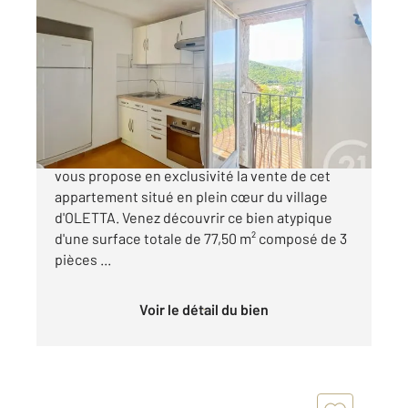
OLETTA 202
2
30,83 m
, 4 pièces
Ref : 652
Appartement T4 à vendre
97 500 €
Votre agence CENTURY 21 Dary Immobilier
vous propose en exclusivité la vente de cet
appartement situé en plein cœur du village
d'OLETTA. Venez découvrir ce bien atypique
d'une surface totale de 77,50 m² composé de 3
pièces ...
Voir le détail du bien