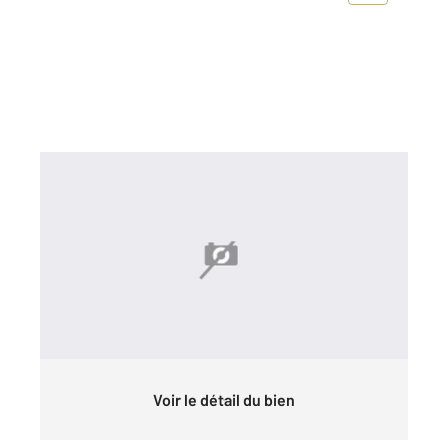
ST FLORENT 202
2
18 m
Ref : 728
Parking à vendre
30 000 €
GARAGE
Voir le détail du bien