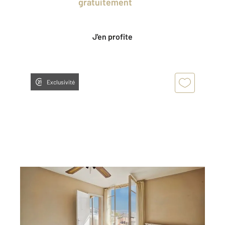
en profitant
gratuitement
des Ventes
Privées CENTURY 21.
J'en profite
Exclusivité
BASTIA 202
2
64,38 m
, 4 pièces
Ref : 801
Appartement F4 à vendre