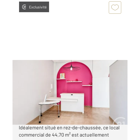
Exclusivité
SAN MARTINO DI LOTA 202
2
44,70 m
Ref : 852
à vendre
120 000 €
Votre agence Century 21 Dary Immobilier
Idéalement situé en rez-de-chaussée, ce local
commercial de 44,70 m² est actuellement