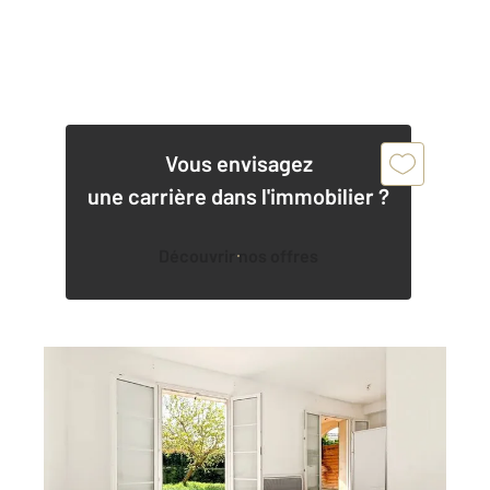
Vous envisagez
une carrière dans l'immobilier ?
Découvrir nos offres
PATRIMONIO 202
2
36 m
, 2 pièces
Ref : 800
Appartement T2 à vendre