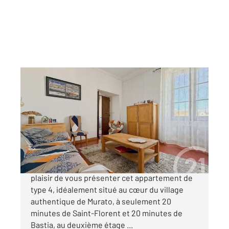
MURATO 202
2
69,43 m
, 4 pièces
Ref : 648
Appartement T4 à vendre
129 000 €
Votre agence CENTURY 21 Dary Immobilier a le
plaisir de vous présenter cet appartement de
type 4, idéalement situé au cœur du village
authentique de Murato, à seulement 20
minutes de Saint-Florent et 20 minutes de
Bastia, au deuxième étage ...