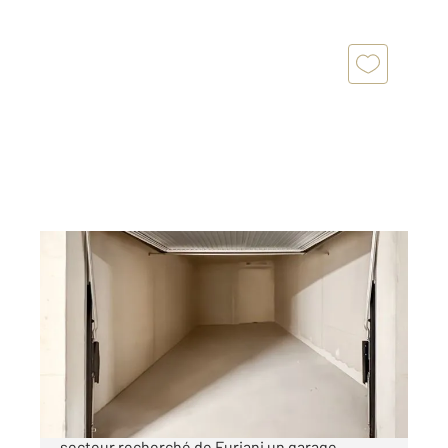
FURIANI 202
2
25 m
Ref : 812
Parking à vendre
33 000 €
Votre agence Century 21 vous propose sur le
secteur recherché de Furiani un garage