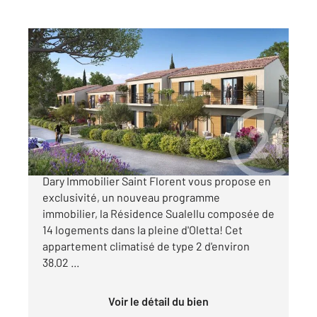
OLETTA 202
2
38,02 m
, 2 pièces
Ref : 765
Appartement T2 à vendre
153 000 €
OFFRE DE LANCEMENT L'agence Century21
Dary Immobilier Saint Florent vous propose en
exclusivité, un nouveau programme
immobilier, la Résidence Sualellu composée de
14 logements dans la pleine d'Oletta! Cet
appartement climatisé de type 2 d'environ
38.02 ...
Voir le détail du bien