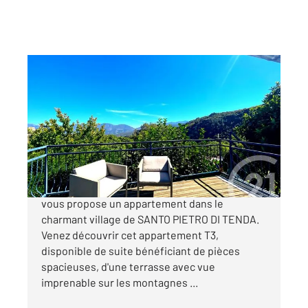
SANTO PIETRO DI TENDA 202
2
44,43 m
, 3 pièces
Ref : 645
Appartement T3 à vendre
139 500 €
Votre agence CENTURY 21 Dary Immobilier
vous propose un appartement dans le
charmant village de SANTO PIETRO DI TENDA.
Venez découvrir cet appartement T3,
disponible de suite bénéficiant de pièces
spacieuses, d'une terrasse avec vue
imprenable sur les montagnes ...