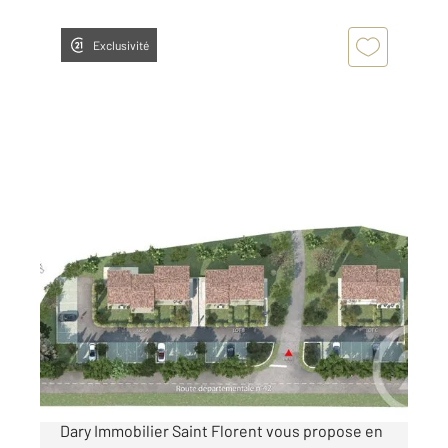
Exclusivité
OLETTA 202
2
38,39 m
, 2 pièces
Ref : 764
Appartement T2 à vendre
150 000 €
OFFRE DE LANCEMENT L'agence Century21
Dary Immobilier Saint Florent vous propose en