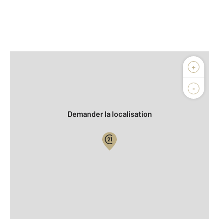
Afficher sur la carte :
+
Agence
Biens vendus
-
Demander la localisation
Vue globale
2
Surface totale : 25 m
Équipements