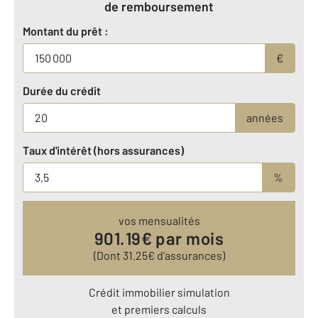
de remboursement
Montant du prêt :
€
Durée du crédit
années
Taux d'intérêt (hors assurances)
%
vos mensualités
901.19
€ par mois
(Dont
31.25
€ d’assurances)
Crédit immobilier simulation
et premiers calculs