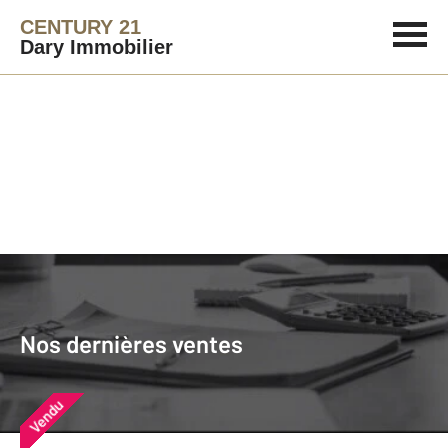
CENTURY 21
Dary Immobilier
Agence immobilière
Vendre
Nos dernières ventes
Nos derniers biens vendus près de
Nos dernières ventes
chez vous
Vendu