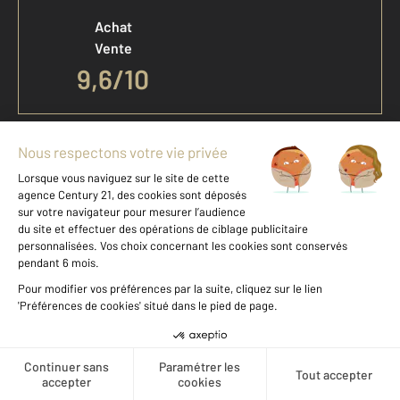
Achat
Vente
9,6
/
10
Offres d'emploi
Devenir franchisé
Entreprise et commerce
Fine Homes & Estates
À propos
International
Créer une alerte