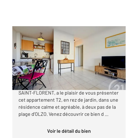
ST FLORENT 202
2
46,27 m
, 2 pièces
Ref : 802
Appartement T2 à vendre
212 500 €
Votre agence Century 21 Dary Immobilier à
SAINT-FLORENT, a le plaisir de vous présenter
cet appartement T2, en rez de jardin, dans une
résidence calme et agréable, à deux pas de la
plage d'OLZO. Venez découvrir ce bien d ...
Voir le détail du bien