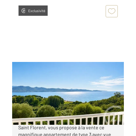
Exclusivité
ST FLORENT 202
2
75,69 m
, 3 pièces
Ref : 734
Appartement T3 à vendre
363 200 €
Votre agence Century 21 Dary Immobilier à
Saint Florent, vous propose à la vente ce
magnifique appartement de type 3 avec vue