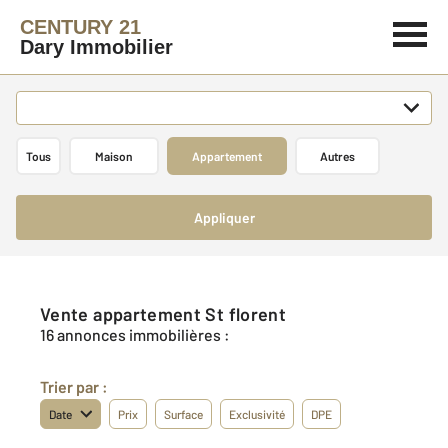
CENTURY 21
Dary Immobilier
Tous
Maison
Appartement
Autres
Appliquer
Vente appartement St florent
16 annonces immobilières :
Trier par :
Date
Prix
Surface
Exclusivité
DPE