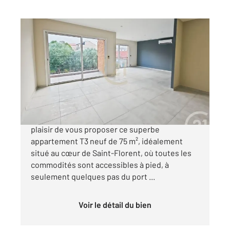
ST FLORENT 202
2
74,30 m
, 3 pièces
Ref : 774
Appartement F3 à vendre
345 000 €
Votre agence Century 21 Dary Immobilier a le
plaisir de vous proposer ce superbe
appartement T3 neuf de 75 m², idéalement
situé au cœur de Saint-Florent, où toutes les
commodités sont accessibles à pied, à
seulement quelques pas du port ...
Voir le détail du bien