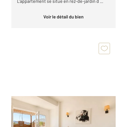
L'appartement se situe en rez-de-jardin d ...
Voir le détail du bien
ST FLORENT 202
2
32,02 m
, 2 pièces
Ref : 878
Appartement T2 à vendre