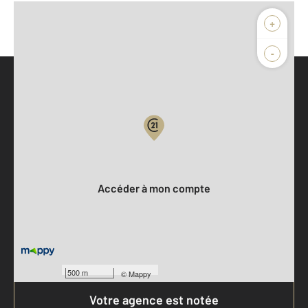
+
-
Parlons de vous, parlons biens
Votre compte :
Accéder à mon compte
500 m
©
Mappy
Votre agence est notée