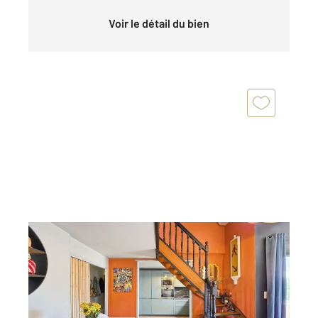
Voir le détail du bien
ST FLORENT 202
2
80,07 m
, 4 pièces
Ref : 861
Appartement à vendre
380 000 €