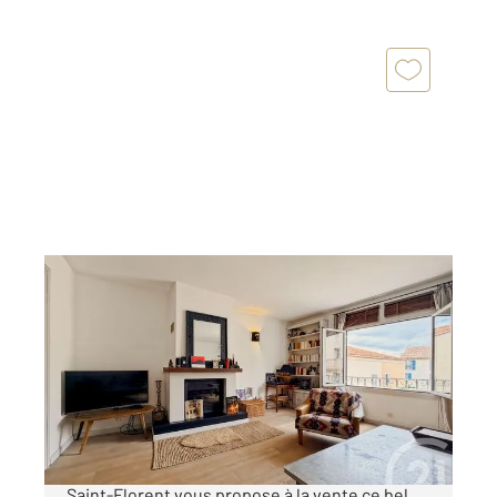
ST FLORENT 202
2
76,55 m
, 2 pièces
Ref : 850
Appartement T2 à vendre
368 000 €
Votre agence CENTURY 21 Dary Immobilier à
Saint-Florent vous propose à la vente ce bel