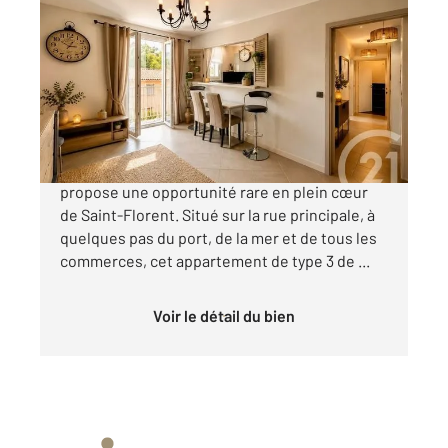
ST FLORENT 202
2
55 m
, 3 pièces
Ref : 380
Appartement F3 à vendre
188 000 €
Votre agence Century 21 Dary Immobilier vous
propose une opportunité rare en plein cœur
de Saint-Florent. Situé sur la rue principale, à
quelques pas du port, de la mer et de tous les
commerces, cet appartement de type 3 de ...
Voir le détail du bien