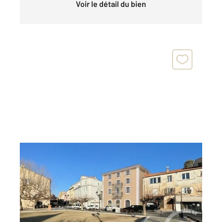
Voir le détail du bien
ST FLORENT 202
2
72,44 m
, 3 pièces
Ref : 783
Appartement T3 à vendre
595 000 €