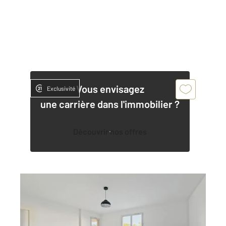
Vous envisagez
Exclusivité
une carrière dans l'immobilier ?
Découvrir nos offres
ST FLORENT 202
2
48,96 m
, 2 pièces
Ref : 538
Appartement T2 à vendre