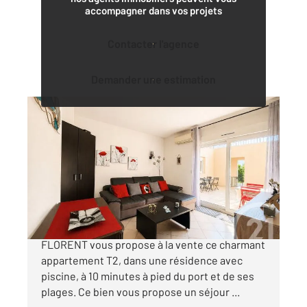
accompagner dans vos projets
Contacter l'agence
Demander une estimation
ST FLORENT 202
2
44,25 m
, 2 pièces
Ref : 909
Appartement T2 à vendre
140 000 €
Votre agence CENTURY 21 Dary Immobilier à ST
FLORENT vous propose à la vente ce charmant
appartement T2, dans une résidence avec
piscine, à 10 minutes à pied du port et de ses
plages. Ce bien vous propose un séjour ...