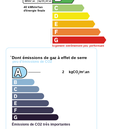
2
2
kWh/m
.an
kg CO
/m
.an
2
40 kWh/m²/an
d'énergie finale
logement extrêmement peu performant
Dont émissions de gaz à effet de serre
*
peu d'émissions de CO2
2
kgCO
/m
.an
2
2
Émissions de CO2 très importantes