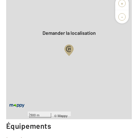
Afficher sur la carte :
+
Agence
Biens vendus
-
Demander la localisation
Vue globale
2
Surface totale : 89,1 m
2
Surface habitable : 73,5 m
Type d'appartement : T3
ème
Étage : 2
Nombre de pièces : 3
[Voir le détail]
Année construction : 1985
500 m
©
Mappy
Équipements