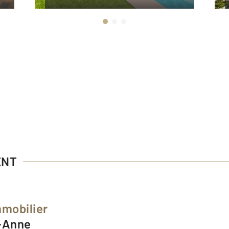
ENT
mmobilier
t-Anne