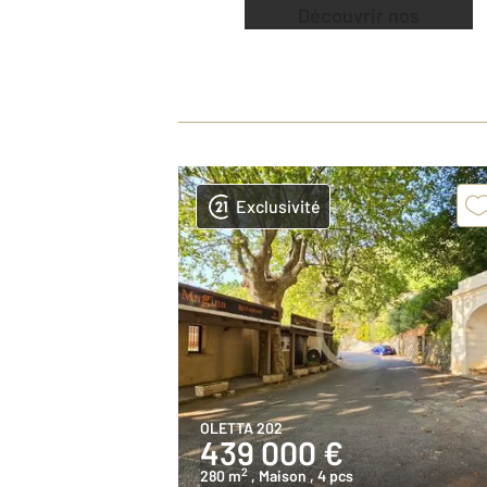
Découvrir nos
offres
Exclusivité
OLETTA 202
439 000 €
2
280 m
, Maison
, 4 pcs