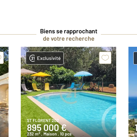
Biens se rapprochant
de votre recherche
Exclusivité
ST FLORENT 202
S
895 000 €
2
232 m
, Maison
, 10 pcs
1