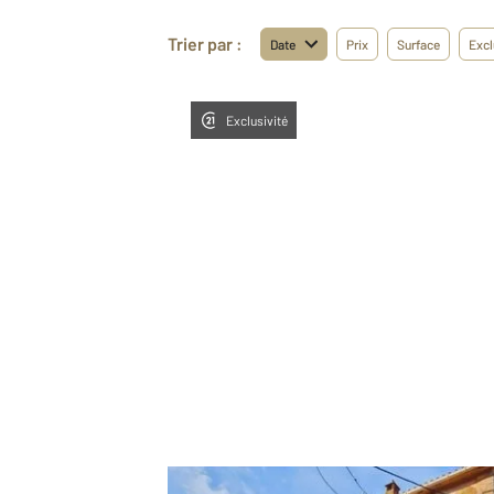
Trier par :
Date
Prix
Surface
Excl
Exclusivité