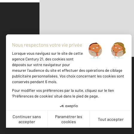
Parlons de vous, parlons biens
500 m
©
Mappy
Votre agence est notée
Achat
Vente
9,5
/
10