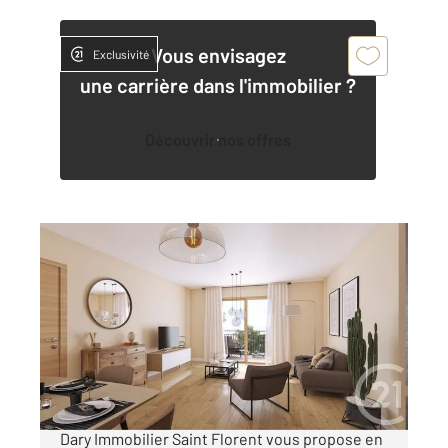
Vous envisagez
Exclusivité
une carrière dans l'immobilier ?
Découvrir nos offres
OLETTA 202
2
38,15 m
, 2 pièces
Ref : 762
Appartement T2 à vendre
158 000 €
OFFRE DE LANCEMENT L'agence Century21
Dary Immobilier Saint Florent vous propose en