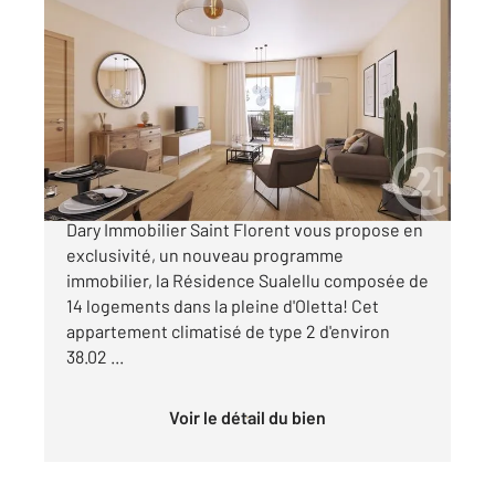
OLETTA 202
2
38,02 m
, 2 pièces
Ref : 761
Appartement T2 à vendre
155 000 €
OFFRE DE LANCEMENT L'agence Century21
Dary Immobilier Saint Florent vous propose en
exclusivité, un nouveau programme
immobilier, la Résidence Sualellu composée de
14 logements dans la pleine d'Oletta! Cet
appartement climatisé de type 2 d'environ
38.02 ...
Voir le détail du bien