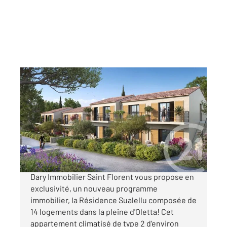
OLETTA 202
2
38,46 m
, 2 pièces
Ref : 772
Appartement T2 à vendre
153 000 €
OFFRE DE LANCEMENT L'agence Century21
Dary Immobilier Saint Florent vous propose en
exclusivité, un nouveau programme
immobilier, la Résidence Sualellu composée de
14 logements dans la pleine d'Oletta! Cet
appartement climatisé de type 2 d'environ