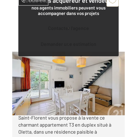
Vous êtes acquéreur et vendeur,
Exclusivité
nos agents immobiliers peuvent vous
accompagner dans vos projets
Contacter l'agence
Demander une estimation
OLETTA 202
2
50,36 m
, 3 pièces
Ref : 843
Appartement T3 à vendre
178 000 €
Votre agence Century 21 Dary Immobilier à
Saint-Florent vous propose à la vente ce
charmant appartement T3 en duplex situé à
Oletta, dans une résidence paisible à