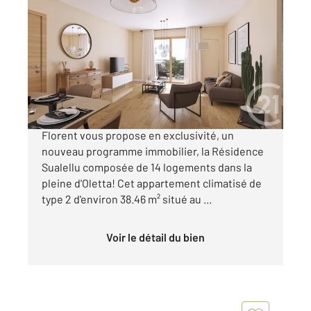
OLETTA 202
2
38,46 m
, 2 pièces
Ref : 769
Appartement T2 à vendre
153 000 €
L'agence Century21 Dary Immobilier Saint
Florent vous propose en exclusivité, un
nouveau programme immobilier, la Résidence
Sualellu composée de 14 logements dans la
pleine d'Oletta! Cet appartement climatisé de
type 2 d'environ 38.46 m² situé au ...
Voir le détail du bien