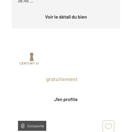
38.46 ...
Voir le détail du bien
Prenez un temps d'avance sur le marché
en profitant
gratuitement
des Ventes
Privées CENTURY 21.
J'en profite
Exclusivité