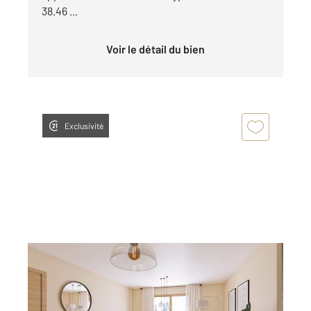
38.46 ...
Voir le détail du bien
Exclusivité
OLETTA 202
2
59,62 m
, 3 pièces
Ref : 771