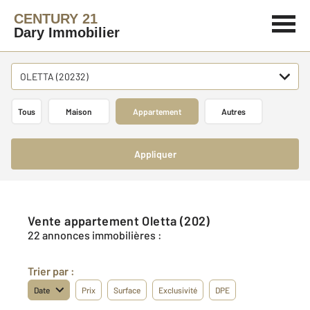
CENTURY 21
Dary Immobilier
OLETTA (20232)
Tous
Maison
Appartement
Autres
Appliquer
Vente appartement Oletta (202)
22 annonces immobilières :
Trier par :
Date
Prix
Surface
Exclusivité
DPE