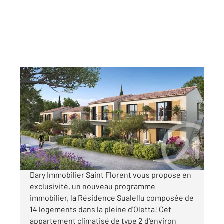
OLETTA 202
2
38,02 m
, 2 pièces
Ref : 765
Appartement T2 à vendre
153 000 €
OFFRE DE LANCEMENT L'agence Century21
Dary Immobilier Saint Florent vous propose en
exclusivité, un nouveau programme
immobilier, la Résidence Sualellu composée de
14 logements dans la pleine d'Oletta! Cet
appartement climatisé de type 2 d'environ