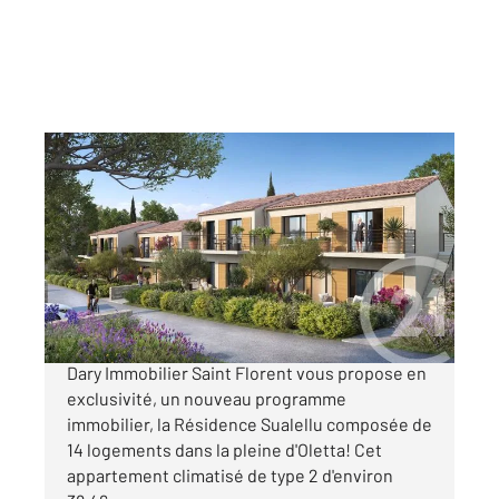
OLETTA 202
2
38,46 m
, 2 pièces
Ref : 770
Appartement T2 à vendre
155 000 €
OFFRE DE LANCEMENT L'agence Century21
Dary Immobilier Saint Florent vous propose en
exclusivité, un nouveau programme
immobilier, la Résidence Sualellu composée de
14 logements dans la pleine d'Oletta! Cet
appartement climatisé de type 2 d'environ