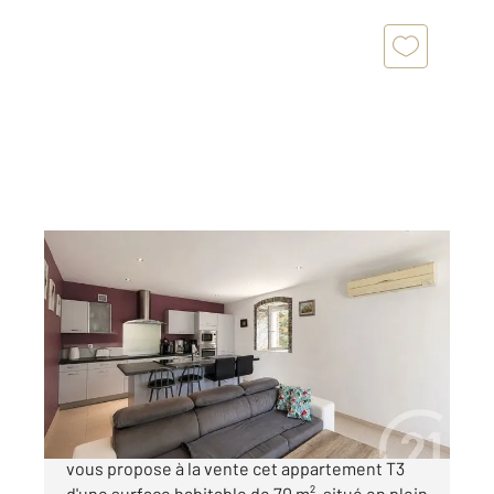
OLETTA 202
2
70,40 m
, 3 pièces
Ref : 678
Appartement T3 à vendre
265 500 €
Votre agence CENTURY 21 Dary Immobilier,
vous propose à la vente cet appartement T3
d'une surface habitable de 70 m², situé en plein