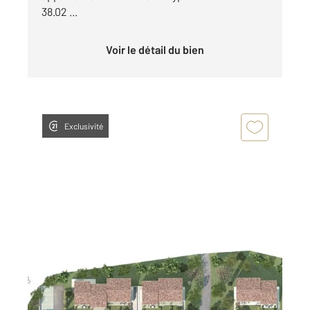
38.02 ...
Voir le détail du bien
Exclusivité
OLETTA 202
2
38,39 m
, 2 pièces
Ref : 764