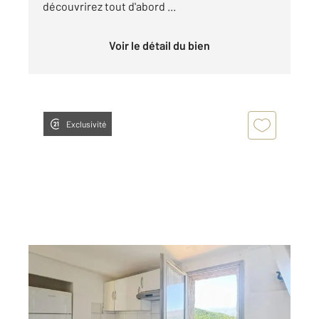
découvrirez tout d'abord ...
Voir le détail du bien
Exclusivité
OLETTA 202
2
30,83 m
, 4 pièces
Ref : 652
Appartement T4 à vendre