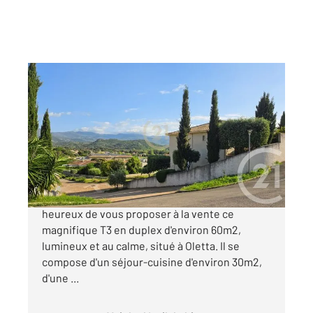
OLETTA 202
2
60,83 m
, 3 pièces
Ref : 740
Appartement à vendre
262 700 €
Century21 Dary Immobilier à saint Florent est
heureux de vous proposer à la vente ce
magnifique T3 en duplex d'environ 60m2,
lumineux et au calme, situé à Oletta. Il se
compose d'un séjour-cuisine d'environ 30m2,
d'une ...