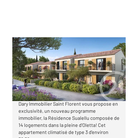
OLETTA 202
2
59,62 m
, 3 pièces
Ref : 763
Appartement T3 à vendre
230 000 €
OFFRE DE LANCEMENT L'agence Century21
Dary Immobilier Saint Florent vous propose en
exclusivité, un nouveau programme
immobilier, la Résidence Sualellu composée de
14 logements dans la pleine d'Oletta! Cet
appartement climatisé de type 3 d'environ