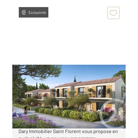
Exclusivité
OLETTA 202
2
59,52 m
, 3 pièces
Ref : 760
Appartement T3 à vendre
235 000 €
OFFRE DE LANCEMENT L'agence Century21
Dary Immobilier Saint Florent vous propose en