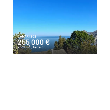
CANARI 202
255 000 €
2
2039 m
, Terrain