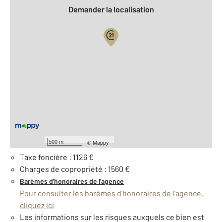
Demander la localisation
Vue globale
2
Surface totale : 84 m
2
Surface habitable : 84 m
Étage : Rez-de-chaussée
Nombre de pièces : 3
[Voir le détail]
À savoir
500 m
©
Mappy
Taxe foncière : 1126 €
Charges de copropriété : 1560 €
Barèmes d'honoraires de l'agence
Pour consulter les barèmes d'honoraires de l'agence,
cliquez ici
Les informations sur les risques auxquels ce bien est