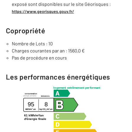
exposé sont disponibles sur le site Géorisques :
https://www.georisques.gouv.fr/
Copropriété
Nombre de Lots : 10
Charges courantes par an : 1560,0 €
Pas de procédure en cours
Les performances énergétiques
logement extrêmement performant
consommation
(énergie primaire)
émissions
95
8
2
2
kWh/m
.an
kg CO
/m
.an
2
61 kWh/m²/an
d'énergie finale