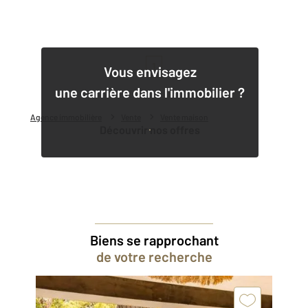
1
Vous envisagez
une carrière dans l'immobilier ?
Agence immobilière
Vente
Vente maison
Découvrir nos offres
Biens se rapprochant
de votre recherche