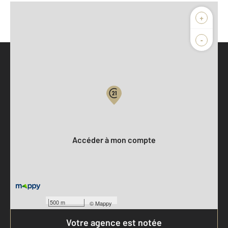
+
-
Parlons de vous, parlons biens
Votre compte :
Accéder à mon compte
500 m
©
Mappy
Votre agence est notée