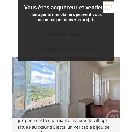
Vous êtes acquéreur et vendeur,
nos agents immobiliers peuvent vous
accompagner dans vos projets
Contacter l'agence
Demander une estimation
OLETTA 202
2
136,29 m
, 6 pièces
Ref : 720
Maison à vendre
315 700 €
Votre agence Century 21 Dary Immobilier vous
propose cette charmante maison de village
située au cœur d'Oletta, un véritable bijou de