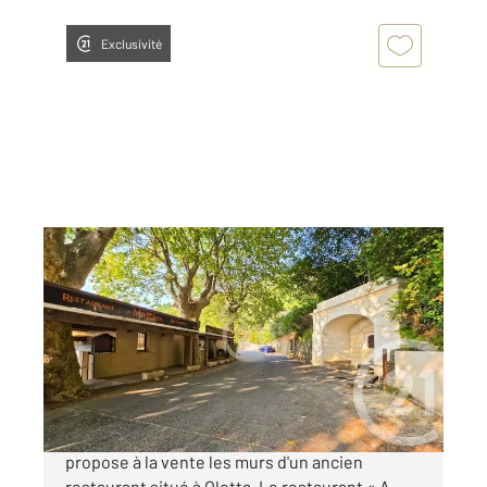
Exclusivité
OLETTA 202
2
280 m
, 4 pièces
Ref : 921
Maison à vendre
439 000 €
Century21 Dary Immobilier à Saint Florent vous
propose à la vente les murs d'un ancien
restaurant situé à Oletta. Le restaurant « A