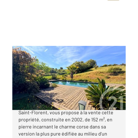
OLETTA 202
2
152 m
, 6 pièces
Ref : 670
Maison à vendre
995 000 €
Votre agence Century 21 Dary Immobilier à
Saint-Florent, vous propose à la vente cette
propriété, construite en 2002, de 152 m², en
pierre incarnant le charme corse dans sa
version la plus pure édifiée au milieu d'un