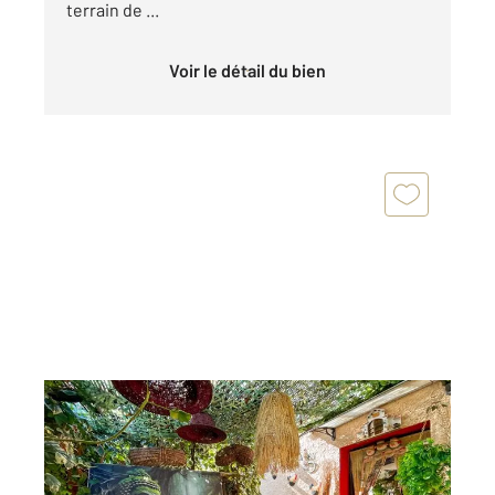
terrain de ...
Voir le détail du bien
OLETTA 202
2
77,83 m
, 3 pièces
Ref : 657
Maison à vendre