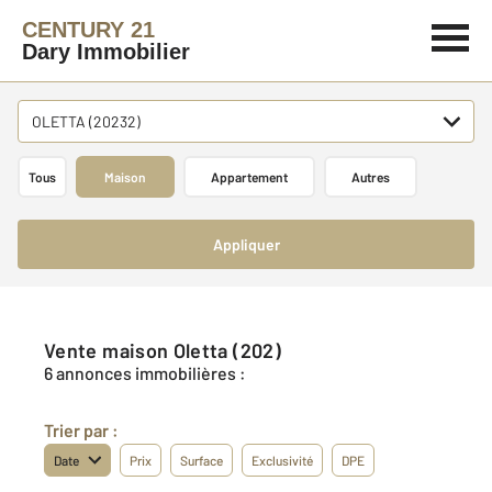
CENTURY 21
Dary Immobilier
OLETTA (20232)
Tous
Maison
Appartement
Autres
Appliquer
Vente maison Oletta (202)
6 annonces immobilières :
Trier par :
Date
Prix
Surface
Exclusivité
DPE